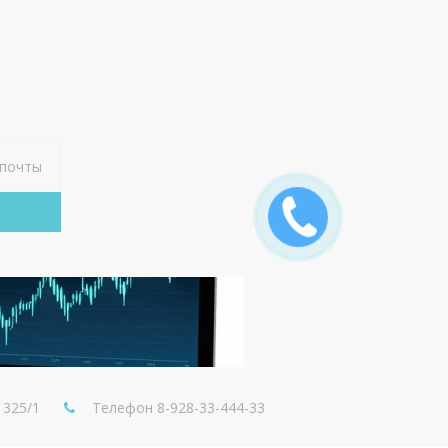
 325/1
Телефон
8-928-33-444-33