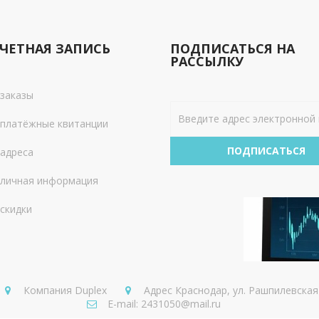
ЧЕТНАЯ ЗАПИСЬ
ПОДПИСАТЬСЯ НА
РАССЫЛКУ
заказы
платёжные квитанции
ПОДПИСАТЬСЯ
адреса
личная информация
скидки
Компания
Duplex
Адрес
Краснодар, ул. Рашпилевская
E-mail:
2431050@mail.ru