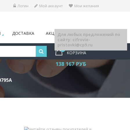
Логин
Мой аккаунт
Мои желания
Ы
ДОСТАВКА
АКЦИИ
БЛОГ
Для любых предложений по
сайту: cifrovie-
pristavki@cp9.ru
76
КОРЗИНА
138 167 РУБ
0795A