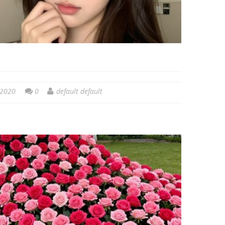
 2020
0
default default