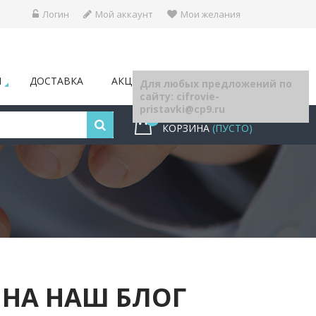
Логин
Мой аккаунт
Мои желания
Ы
ДОСТАВКА
АКЦИИ
БЛОГ
Для любых предложений по
сайту: cifrovie-
pristavki@cp9.ru
0
КОРЗИНА
(ПУСТО)
НА НАШ БЛОГ