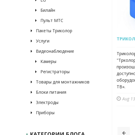
Билайн
Пульт МТС
Пакеты Триколор
ТРИКОЛ
Услуги
Видеонаблюдение
Триколо
"Трколор
Камеры
произош
Регистраторы
доступно
оборудо
Товары для монтажников
ТВ».
Блоки питания
Aug 13
Электроды
Приборы
КАТЕГОРИИ БЛОГА