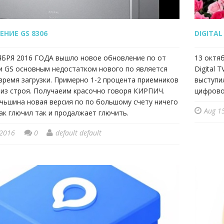
НИЕ GS 8306
DIGITAL
ЯБРЯ 2016 ГОДА вышло новое обновление по от
13 октя
и GS основным недостатком нового по является
Digital 
время загрузки. Примерно 1-2 процента приемников
выступи
 из строя. Получаеим красочно говоря КИРПИЧ.
цифрово
чьшина новая версия по по большому счету ничего
Aug 1
ак глючил так и продалжает глючить.
 2016
0
default default