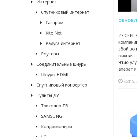
Интернет
Спутниковый интернет
ОБНОВЛЕ
Газпром
Kite Net
27 СЕНТ
компани
Радуга интернет
сбой во 
Роутеры
выходят
Чтио улу
Соединительные шнуры
апарат к
Шнуры HDMI
Oct 5,
Спутниковый конвертер
Пульты ДУ
Триколор ТВ
SAMSUNG
Кондиционеры
LG