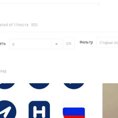
ать6 of 11поста
RSS
Фильтр
ать
6
зад