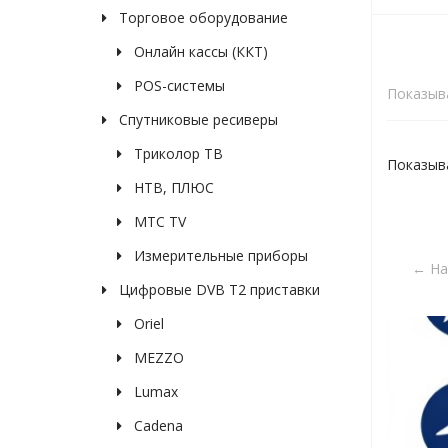
Торговое оборудование
Онлайн кассы (ККТ)
POS-системы
Показыв
Спутниковые ресиверы
Триколор ТВ
Показыв
НТВ, ПЛЮС
МТС TV
Измерительные приборы
← На
Цифровые DVB T2 приставки
Oriel
MEZZO
Lumax
Cadena