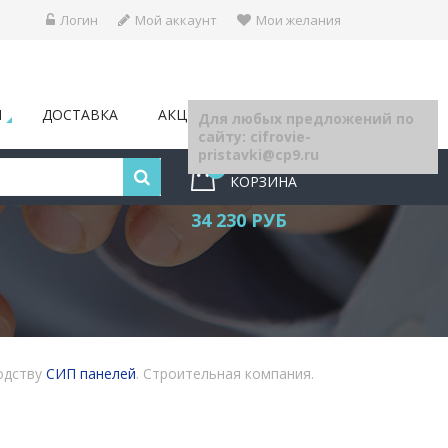
Логин
Мой аккаунт
Мои желания
Ы
ДОСТАВКА
АКЦИИ
БЛОГ
Для любых предложений по
сайту: cifrovie-
pristavki@cp9.ru
21
КОРЗИНА
34 230 РУБ
одству
СИП панелей
. Строительная компания.