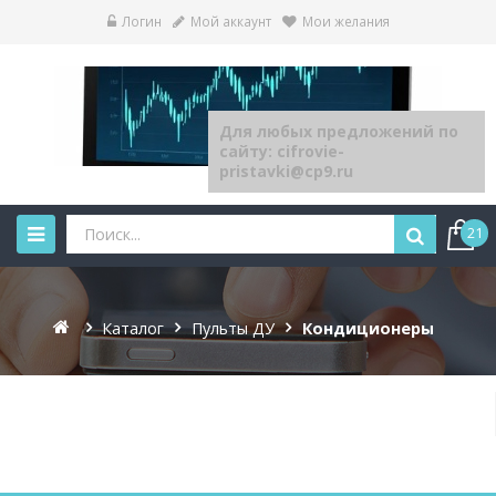
Логин
Мой аккаунт
Мои желания
Для любых предложений по
сайту: cifrovie-
pristavki@cp9.ru
21
Каталог
Пульты ДУ
Кондиционеры