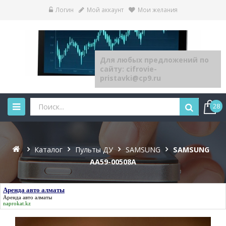
Логин
Мой аккаунт
Мои желания
Для любых предложений по
сайту: cifrovie-
pristavki@cp9.ru
28
Каталог
Пульты ДУ
SAMSUNG
SAMSUNG
AA59-00508A
Аренда авто алматы
Аренда авто алматы
naprokat.kz