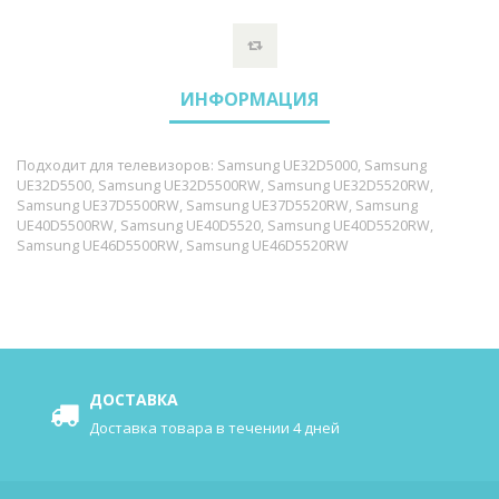
ИНФОРМАЦИЯ
Подходит для телевизоров: Samsung UE32D5000, Samsung
UE32D5500, Samsung UE32D5500RW, Samsung UE32D5520RW,
Samsung UE37D5500RW, Samsung UE37D5520RW, Samsung
UE40D5500RW, Samsung UE40D5520, Samsung UE40D5520RW,
Samsung UE46D5500RW, Samsung UE46D5520RW
ДОСТАВКА
Доставка товара в течении 4 дней