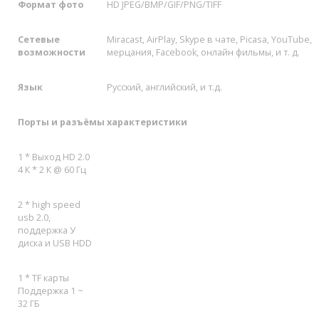
Формат фото
HD JPEG/BMP/GIF/PNG/TIFF
Сетевые
Miracast, AirPlay, Skype в чате, Picasa, YouTube,
возможности
мерцания, Facebook, онлайн фильмы, и т. д.
Язык
Русский, английский, и т.д.
Порты и разъёмы характеристики
1 * Выход HD 2.0
4 К * 2 К @ 60 Гц
2 * high speed
usb 2.0,
поддержка У
диска и USB HDD
1 * TF карты
Поддержка 1 ~
32 ГБ