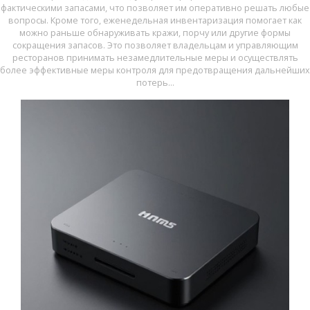
фактическими запасами, что позволяет им оперативно решать любые
вопросы. Кроме того, еженедельная инвентаризация помогает как
можно раньше обнаруживать кражи, порчу или другие формы
сокращения запасов. Это позволяет владельцам и управляющим
ресторанов принимать незамедлительные меры и осуществлять
более эффективные меры контроля для предотвращения дальнейших
потерь...