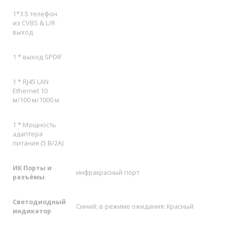
1*3.5 телефон
из CVBS & L/R
выход
1 * выход SPDIF
1 * RJ45 LAN
Ethernet 10
м
/100
м
/1000
м
1 * Мощность
адаптера
питания (5 В/2A)
ИК Порты и
инфракрасный порт
разъёмы
Светодиодный
Синий; в режиме ожидания: Красный
индикатор