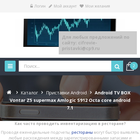
Логин
Мой аккаунт
Мои желания
Для любых предложений по
сайту: cifrovie-
pristavki@cp9.ru
2
Каталог
Приставки Android
Android TV BOX
Vontar Z5 supermax Amlogic S912 Octa core android
7.1
Как часто проводить инвентаризацию в ресторане?
Проводя еженедельные подсчеты,
рестораны
могут быстро выявлять
любые расхождения между зарегистрированными запасами и