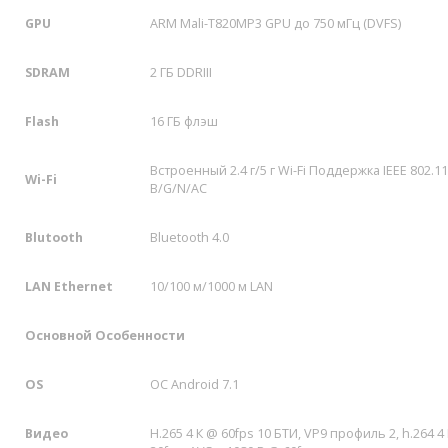
GPU
ARM Mali-T820MP3 GPU до 750 мГц (DVFS)
SDRAM
2 ГБ DDRIII
Flash
16 ГБ флэш
Встроенный 2.4 г/5 г Wi-Fi Поддержка IEEE 802.11
Wi-Fi
B/G/N/AC
Blutooth
Bluetooth 4.0
LAN Ethernet
10/100 м/1000 м LAN
Основной Особенности
OS
ОС Android 7.1
Видео
H.265 4 К @ 60fps 10 БТИ, VP9 профиль 2, h.264 4