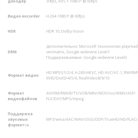
декодер
30fps, AVS + 1080 P @ 60fps
Видео encorder
H.264 1080 P @ 60fps
HDR
HDR 10, Dolby Vision
Дополнительно: Microsoft технологию playread
DRM
verimatrix, Google widevine Level1
Поддерживаемые: Google widevine Level3
HD MPEG1/2/4, H.265/HEVC, HD AVC/VC-1, RM/RM
Формат видео
XVID/DivX3/4/5/6, RealVideo8/9/10
Формат
AVI/RM/RMVB/TS/VOB/MKV/MOV/iso/WMV/ASF/
видеофайлов
FLV/DAT/MPG/mpeg
Поддержка
звуковых
MP3/wma/AAC/WAV/OGG/DDP/TrueHD/HD/FLAC/
формат
ов