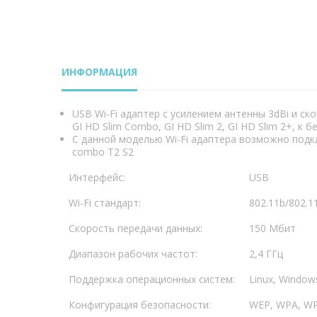
ИНФОРМАЦИЯ
USB Wi-Fi адаптер c усилением антенны 3dBi и ско
GI HD Slim Combo, GI HD Slim 2, GI HD Slim 2+, к б
С данной моделью Wi-Fi адаптера возможно подклю
combo T2 S2
Интерфейс:
USB
Wi-Fi стандарт:
802.11b/802.1
Скорость передачи данных:
150 Мбит
Диапазон рабочих частот:
2,4 ГГц
Поддержка операционных систем:
Linux, Window
Конфигурация безопасности:
WEP, WPA, WP