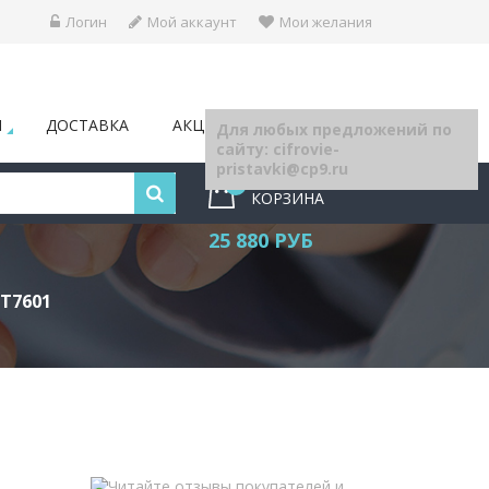
Логин
Мой аккаунт
Мои желания
Ы
ДОСТАВКА
АКЦИИ
БЛОГ
Для любых предложений по
сайту: cifrovie-
pristavki@cp9.ru
17
КОРЗИНА
25 880 РУБ
MT7601