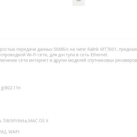
ростью передачи данных 50Мб/с на чипе Ralink MT7601, предназна
еспроводной Wi-Fi сети, для доступа в сеть Ethernet.
чение сети интернет и других моделей спутниковых ресиверов, и
1g/802.11n
s 7/8/XP/Vista,MAC OS X
A2, WAPI