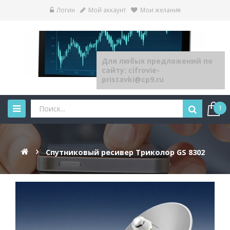
Логин
Мой аккаунт
Мои желания
Для любых предложений по
сайту: cifrovie-
pristavki@cp9.ru
1
Спутниковый ресивер Триколор GS 8302